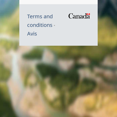
Terms and
/
conditions
Symbole
Avis
du
gouvernem
du
Canada