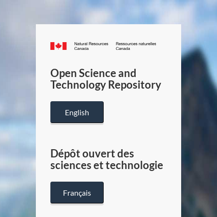
Canada.ca
/
Gouverneme
Open Science and
du
Technology Repository
Canada
English
Dépôt ouvert des
sciences et technologie
Français