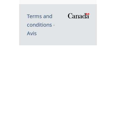
Terms and
/
conditions
Symbole
Avis
du
gouvernem
du
Canada