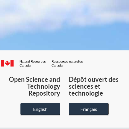
Canada.ca
/
Gouvernement
Open Science and
Dépôt ouvert des
du
Technology
sciences et
Canada
Repository
technologie
English
Français