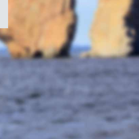
/
Symbole
du
gouvernement
du
Canada