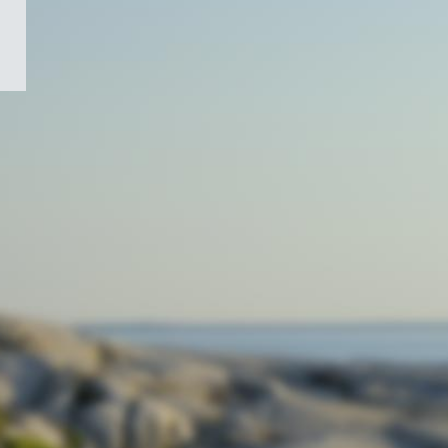
/
Symbole
du
gouvernement
du
Canada