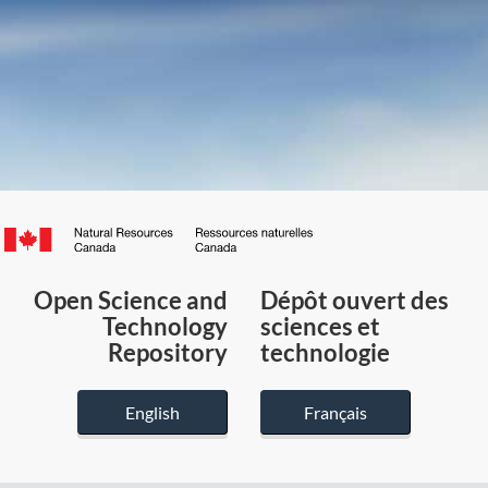
Canada.ca
/
Gouvernement
Open Science and
Dépôt ouvert des
du
Technology
sciences et
Canada
Repository
technologie
English
Français