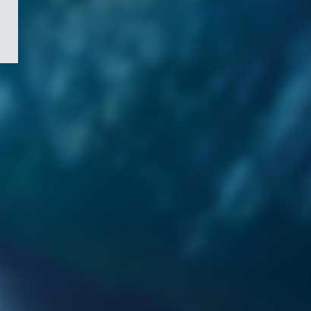
/
Symbole
du
gouvernement
du
Canada