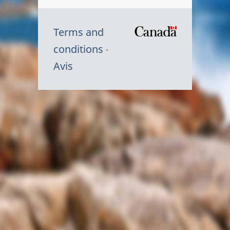
Terms and
/
conditions
Symbole
Avis
du
gouvernem
du
Canada