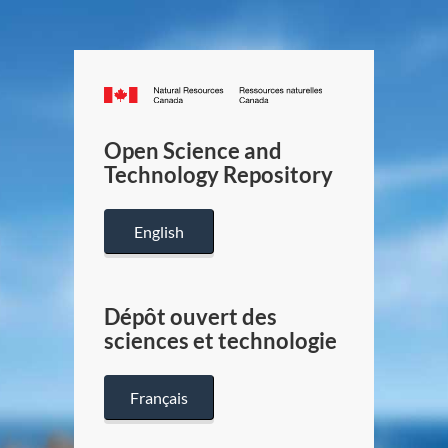
Canada.ca
/
Gouverneme
Open Science and
du
Technology Repository
Canada
English
Dépôt ouvert des
sciences et technologie
Français