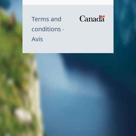
Terms and
/
conditions
Symbole
Avis
du
gouvernem
du
Canada