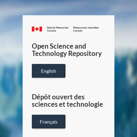
Canada.ca
/
Gouverneme
Open Science and
du
Technology Repository
Canada
English
Dépôt ouvert des
sciences et technologie
Français