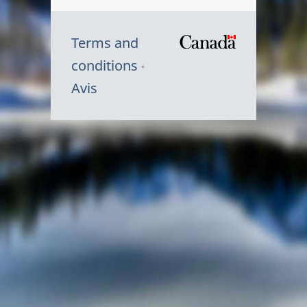
Terms and
/
conditions
Symbole
Avis
du
gouvernem
du
Canada