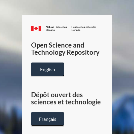
Canada.ca
/
Gouverneme
Open Science and
du
Technology Repository
Canada
English
Dépôt ouvert des
sciences et technologie
Français