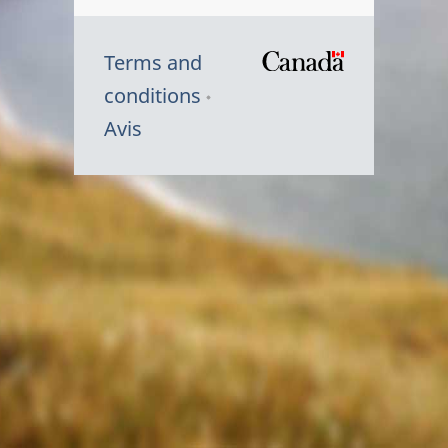
Terms and
/
conditions
Symbole
Avis
du
gouvernem
du
Canada