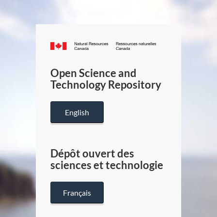
Canada.ca
/
Gouverneme
Open Science and
du
Technology Repository
Canada
English
Dépôt ouvert des
sciences et technologie
Français