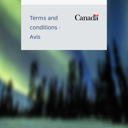
Terms and
/
conditions
Symbole
Avis
du
gouvernem
du
Canada