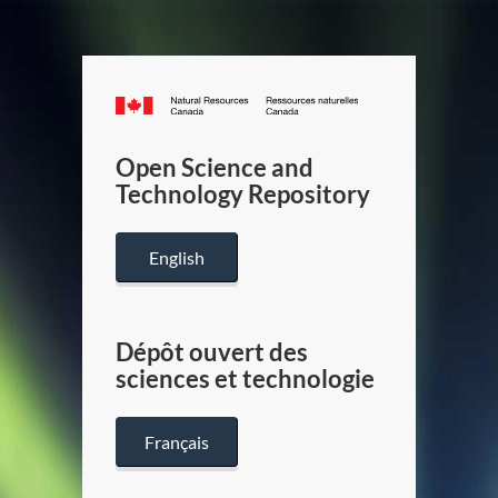
Canada.ca
/
Gouverneme
Open Science and
du
Technology Repository
Canada
English
Dépôt ouvert des
sciences et technologie
Français