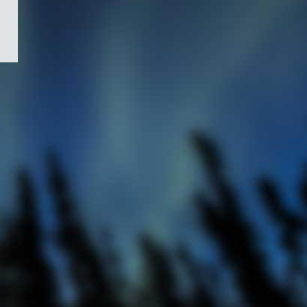
/
Symbole
du
gouvernement
du
Canada