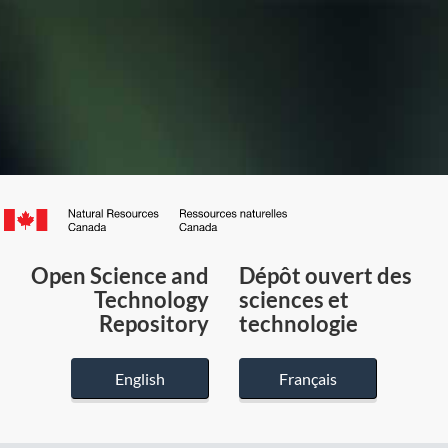
Canada.ca
/
Gouvernement
Open Science and
Dépôt ouvert des
du
Technology
sciences et
Canada
Repository
technologie
English
Français