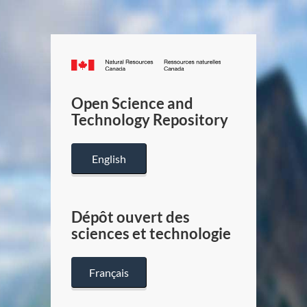
Canada.ca
/
Gouverneme
Open Science and
du
Technology Repository
Canada
English
Dépôt ouvert des
sciences et technologie
Français