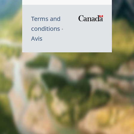
Terms and
/
conditions
Symbole
Avis
du
gouvernem
du
Canada