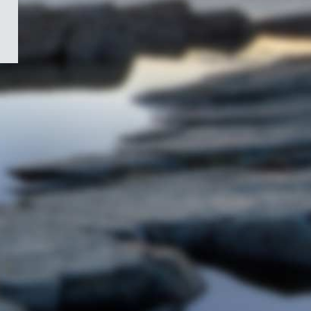
/
Symbole
du
gouvernement
du
Canada