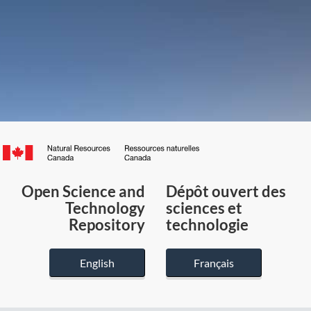
Canada.ca
/
Gouvernement
Open Science and
Dépôt ouvert des
du
Technology
sciences et
Canada
Repository
technologie
English
Français