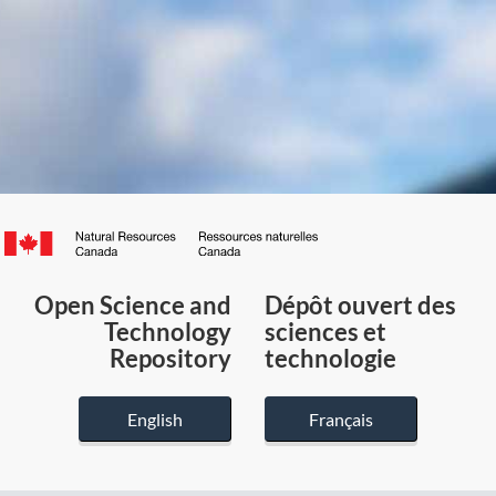
Canada.ca
/
Gouvernement
Open Science and
Dépôt ouvert des
du
Technology
sciences et
Canada
Repository
technologie
English
Français