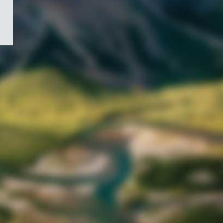
/
Symbole
du
gouvernement
du
Canada