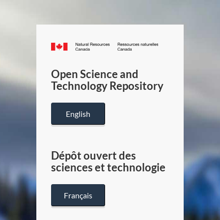
Canada.ca
/
Gouverneme
Open Science and
du
Technology Repository
Canada
English
Dépôt ouvert des
sciences et technologie
Français