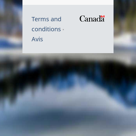
Terms and
/
conditions
Symbole
Avis
du
gouvernem
du
Canada