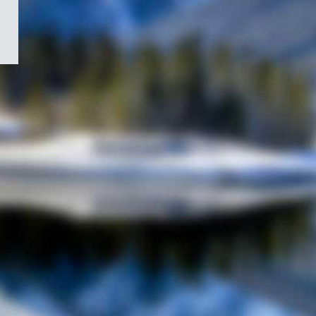
/
Symbole
du
gouvernement
du
Canada