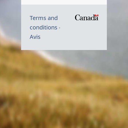
Terms and
/
conditions
Symbole
Avis
du
gouvernem
du
Canada