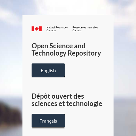
Canada.ca
/
Gouverneme
Open Science and
du
Technology Repository
Canada
English
Dépôt ouvert des
sciences et technologie
Français