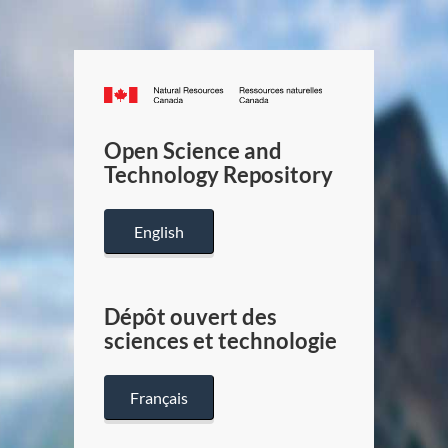
Canada.ca
/
Gouverneme
Open Science and
du
Technology Repository
Canada
English
Dépôt ouvert des
sciences et technologie
Français