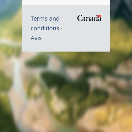
Terms and
/
conditions
Symbole
Avis
du
gouvernem
du
Canada