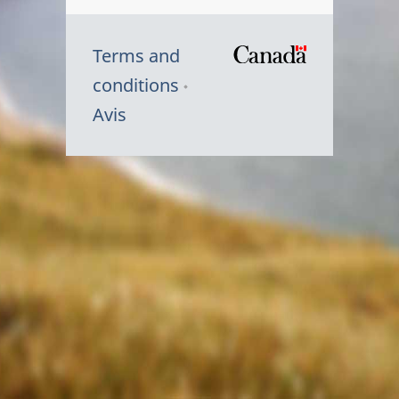
Terms and
/
conditions
Symbole
Avis
du
gouvernem
du
Canada