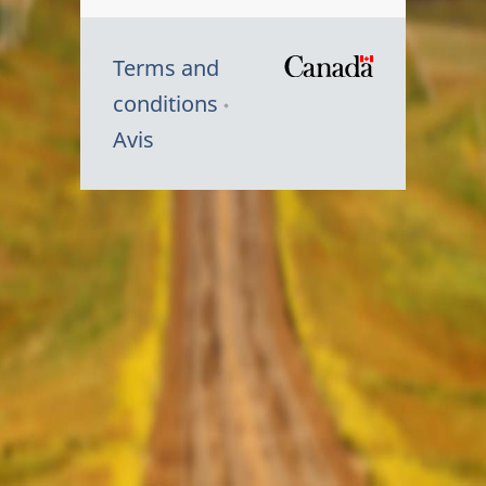
Terms and
/
conditions
Symbole
Avis
du
gouvernem
du
Canada