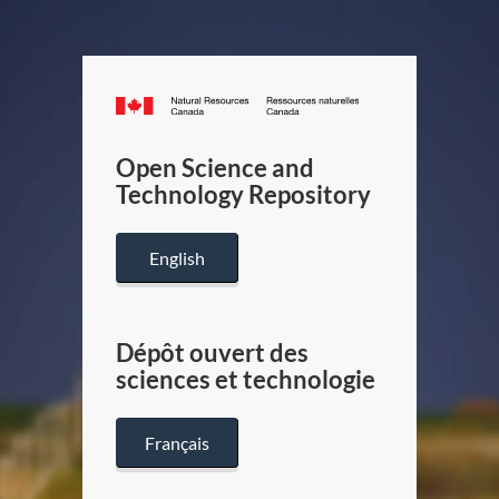
Canada.ca
/
Gouverneme
Open Science and
du
Technology Repository
Canada
English
Dépôt ouvert des
sciences et technologie
Français