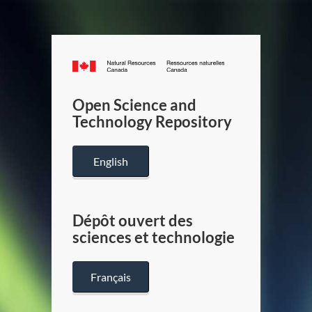
Canada.ca
/
Gouverneme
Open Science and
du
Technology Repository
Canada
English
Dépôt ouvert des
sciences et technologie
Français