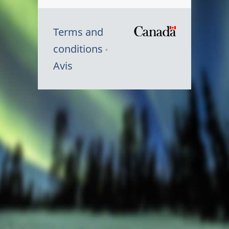
Terms and
/
conditions
Symbole
Avis
du
gouvernem
du
Canada