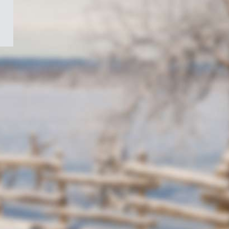
/
Symbole
du
gouvernement
du
Canada