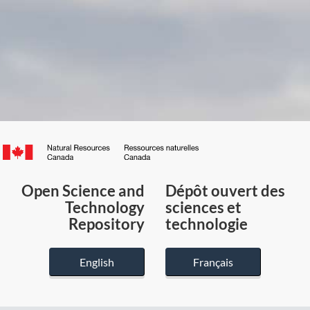
Canada.ca
/
Gouvernement
Open Science and
Dépôt ouvert des
du
Technology
sciences et
Canada
Repository
technologie
English
Français