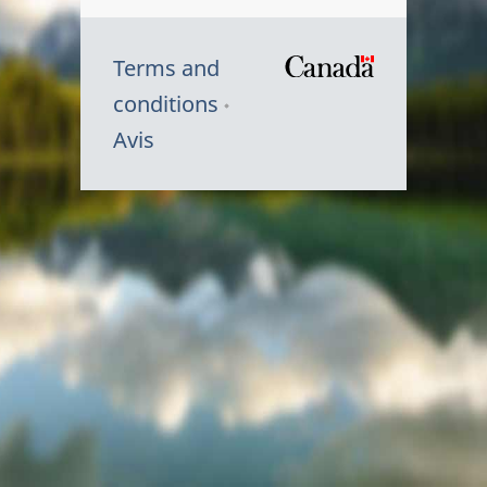
Terms and
/
conditions
Symbole
Avis
du
gouvernem
du
Canada