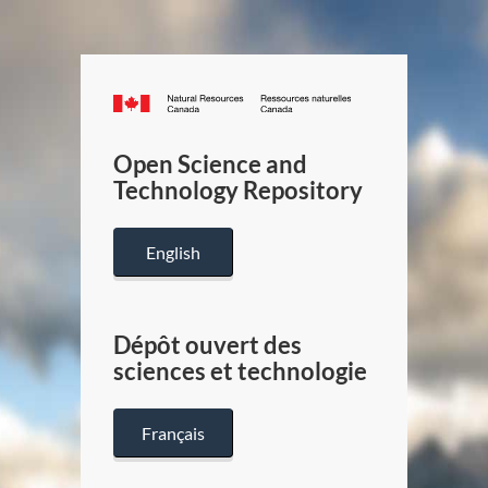
Canada.ca
/
Gouverneme
Open Science and
du
Technology Repository
Canada
English
Dépôt ouvert des
sciences et technologie
Français