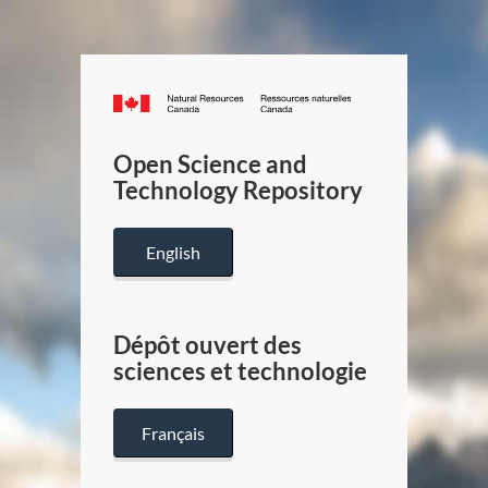
Canada.ca
/
Gouverneme
Open Science and
du
Technology Repository
Canada
English
Dépôt ouvert des
sciences et technologie
Français