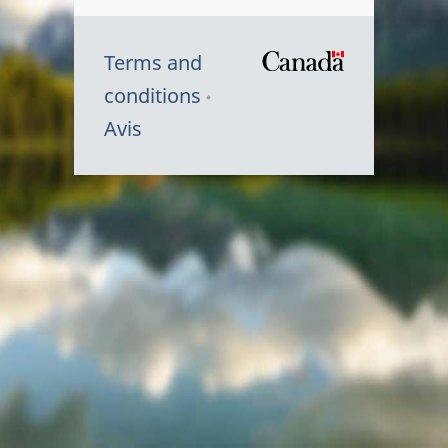
Terms and
/
conditions
Symbole
Avis
du
gouvernem
du
Canada