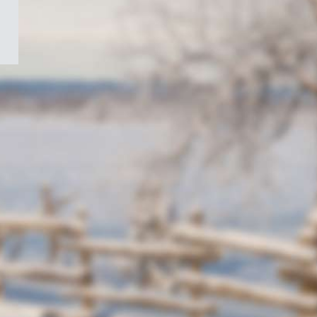
/
Symbole
du
gouvernement
du
Canada