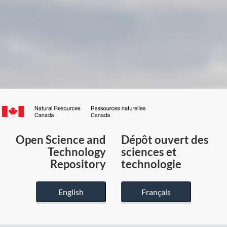
Canada.ca
/
Gouvernement
Open Science and
Dépôt ouvert des
du
Technology
sciences et
Canada
Repository
technologie
English
Français