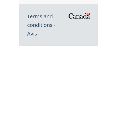
Terms and
/
conditions
Symbole
Avis
du
gouvernem
du
Canada