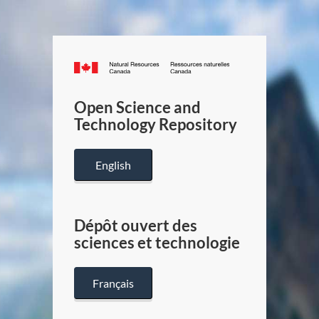
Canada.ca
/
Gouverneme
Open Science and
du
Technology Repository
Canada
English
Dépôt ouvert des
sciences et technologie
Français