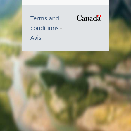
Terms and
/
conditions
Symbole
Avis
du
gouvernem
du
Canada