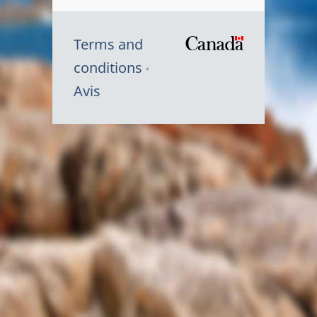
Terms and
/
conditions
Symbole
Avis
du
gouvernem
du
Canada