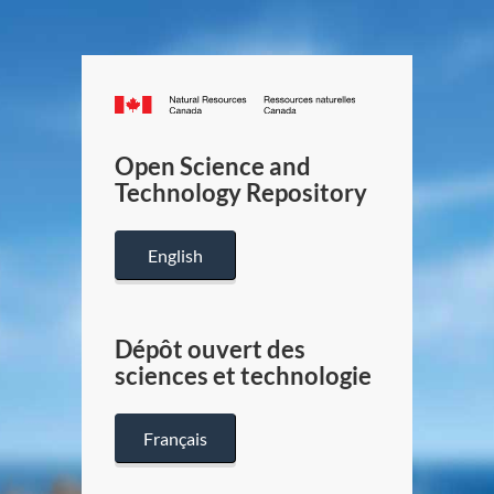
Canada.ca
/
Gouverneme
Open Science and
du
Technology Repository
Canada
English
Dépôt ouvert des
sciences et technologie
Français