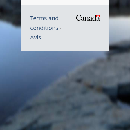
Terms and
/
conditions
Symbole
Avis
du
gouvernem
du
Canada