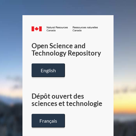
Canada.ca
/
Gouverneme
Open Science and
du
Technology Repository
Canada
English
Dépôt ouvert des
sciences et technologie
Français