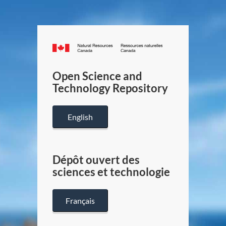
Canada.ca
/
Gouverneme
Open Science and
du
Technology Repository
Canada
English
Dépôt ouvert des
sciences et technologie
Français