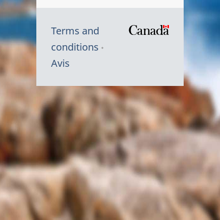
Terms and
/
conditions
Symbole
Avis
du
gouvernem
du
Canada