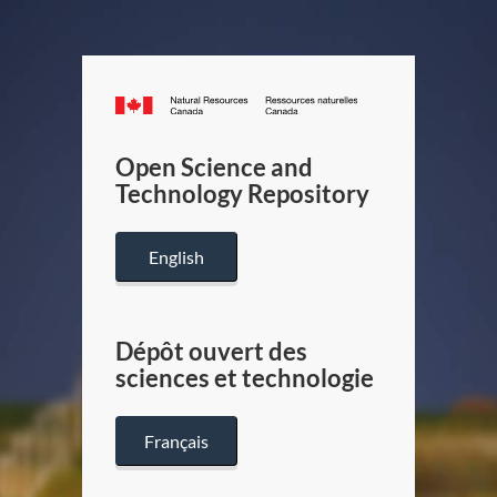
Canada.ca
/
Gouverneme
Open Science and
du
Technology Repository
Canada
English
Dépôt ouvert des
sciences et technologie
Français