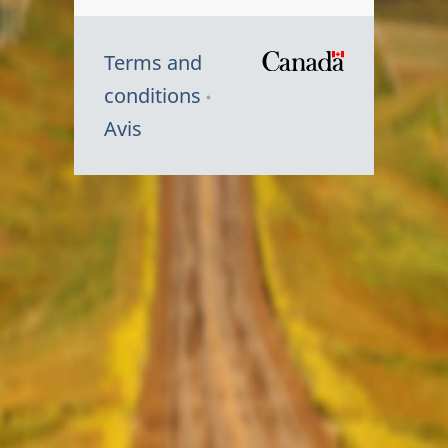
Terms and
/
conditions
Symbole
Avis
du
gouvernem
du
Canada