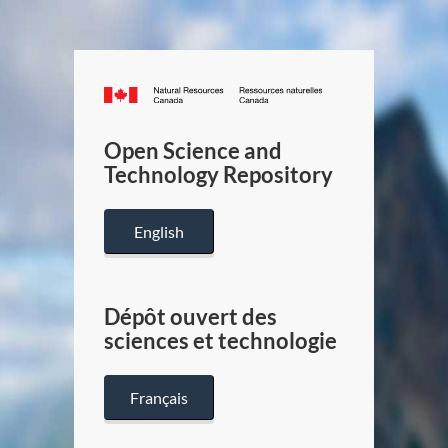
Canada.ca
/
Gouverneme
Open Science and
du
Technology Repository
Canada
English
Dépôt ouvert des
sciences et technologie
Français