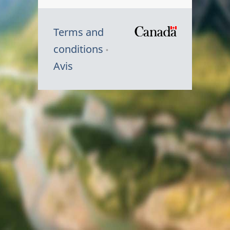
Terms and
/
conditions
Symbole
Avis
du
gouvernem
du
Canada