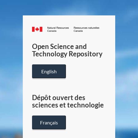
Canada.ca
/
Gouverneme
Open Science and
du
Technology Repository
Canada
English
Dépôt ouvert des
sciences et technologie
Français