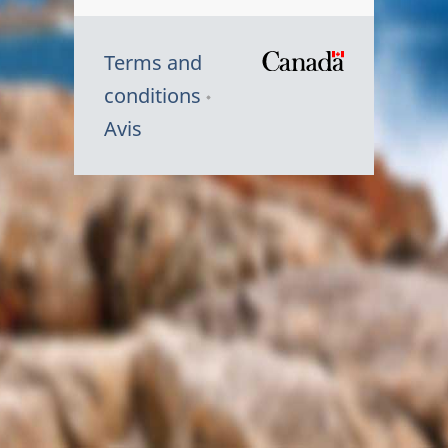
Terms and
/
conditions
Symbole
Avis
du
gouvernem
du
Canada