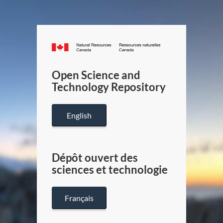
Canada.ca
/
Gouverneme
Open Science and
du
Technology Repository
Canada
English
Dépôt ouvert des
sciences et technologie
Français