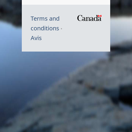
Terms and
/
conditions
Symbole
Avis
du
gouvernem
du
Canada