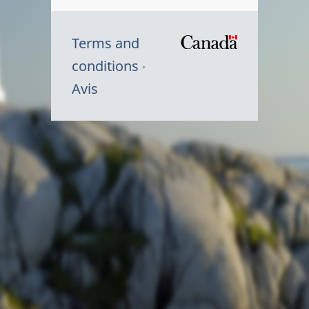
Terms and
/
conditions
Symbole
Avis
du
gouvernem
du
Canada