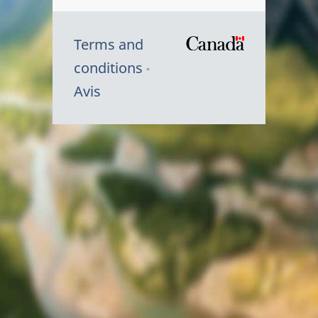
Terms and
/
conditions
Symbole
Avis
du
gouvernem
du
Canada