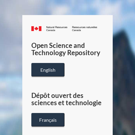
Canada.ca
/
Gouverneme
Open Science and
du
Technology Repository
Canada
English
Dépôt ouvert des
sciences et technologie
Français