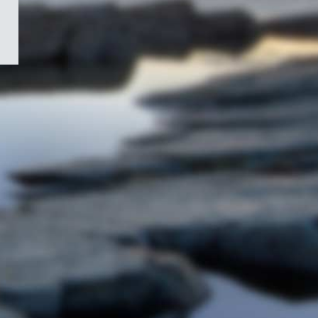
/
Symbole
du
gouvernement
du
Canada