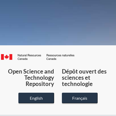
Canada.ca
/
Gouvernement
Open Science and
Dépôt ouvert des
du
Technology
sciences et
Canada
Repository
technologie
English
Français