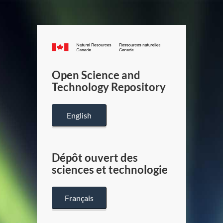
Canada.ca
/
Gouverneme
Open Science and
du
Technology Repository
Canada
English
Dépôt ouvert des
sciences et technologie
Français