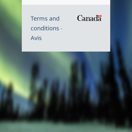
Terms and
/
conditions
Symbole
Avis
du
gouvernem
du
Canada