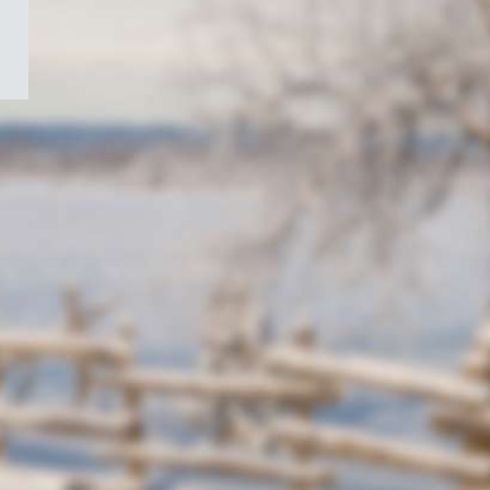
/
Symbole
du
gouvernement
du
Canada