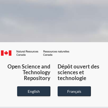
Canada.ca
/
Gouvernement
Open Science and
Dépôt ouvert des
du
Technology
sciences et
Canada
Repository
technologie
English
Français