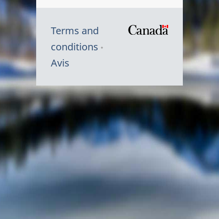
Terms and
/
conditions
Symbole
Avis
du
gouvernem
du
Canada