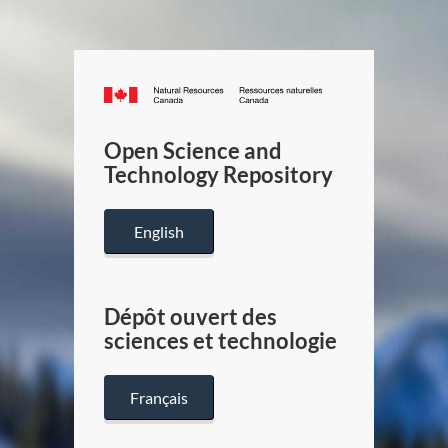
Canada.ca
/
Gouverneme
Open Science and
du
Technology Repository
Canada
English
Dépôt ouvert des
sciences et technologie
Français