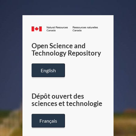
Canada.ca
/
Gouverneme
Open Science and
du
Technology Repository
Canada
English
Dépôt ouvert des
sciences et technologie
Français