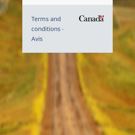
Terms and
/
conditions
Symbole
Avis
du
gouvernem
du
Canada