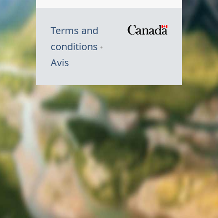
Terms and
/
conditions
Symbole
Avis
du
gouvernem
du
Canada