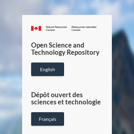
Canada.ca
/
Gouverneme
Open Science and
du
Technology Repository
Canada
English
Dépôt ouvert des
sciences et technologie
Français