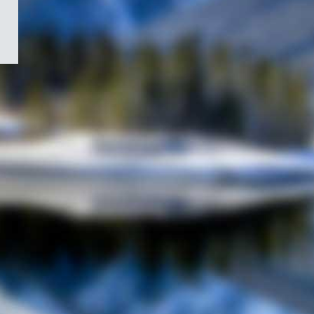
/
Symbole
du
gouvernement
du
Canada