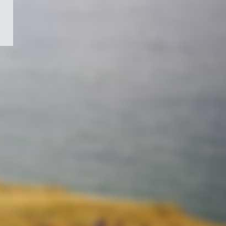
/
Symbole
du
gouvernement
du
Canada