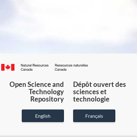
Canada.ca
/
Gouvernement
Open Science and
Dépôt ouvert des
du
Technology
sciences et
Canada
Repository
technologie
English
Français