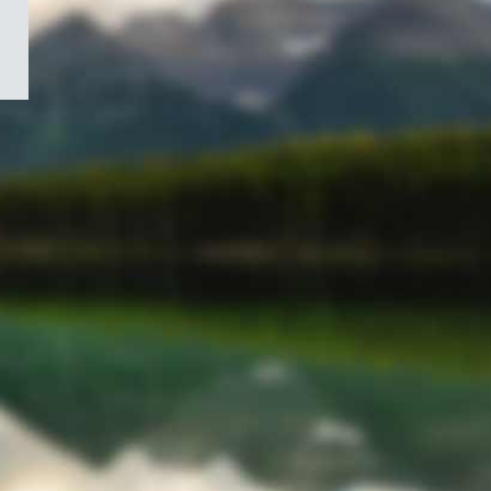
/
Symbole
du
gouvernement
du
Canada