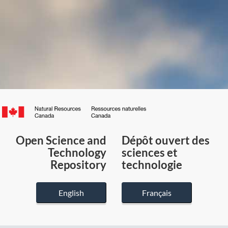
Canada.ca
/
Gouvernement
Open Science and
Dépôt ouvert des
du
Technology
sciences et
Canada
Repository
technologie
English
Français