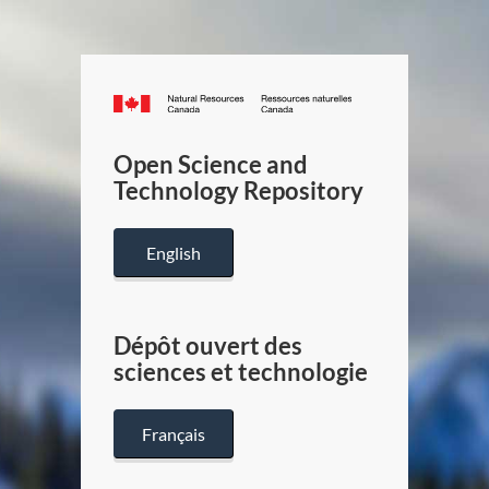
Canada.ca
/
Gouverneme
Open Science and
du
Technology Repository
Canada
English
Dépôt ouvert des
sciences et technologie
Français