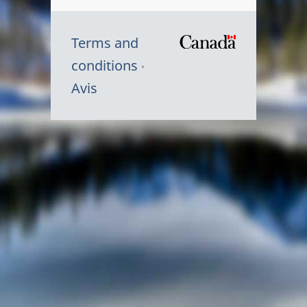
Terms and
/
conditions
Symbole
Avis
du
gouvernem
du
Canada