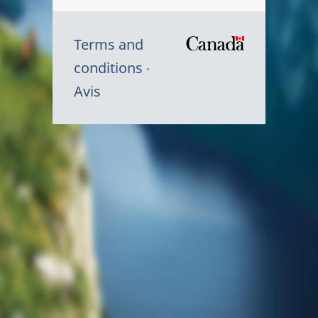
Terms and
/
conditions
Symbole
Avis
du
gouvernem
du
Canada