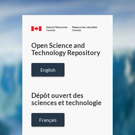
Canada.ca
/
Gouverneme
Open Science and
du
Technology Repository
Canada
English
Dépôt ouvert des
sciences et technologie
Français