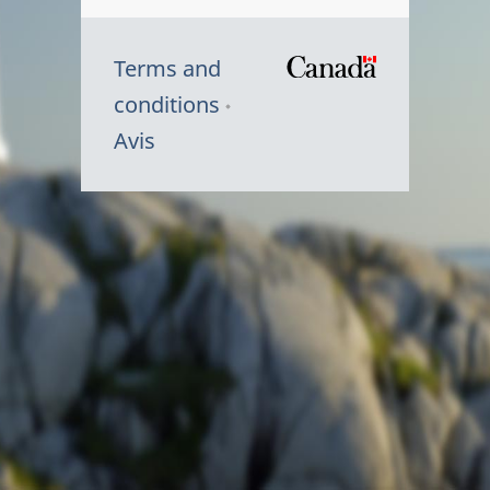
Terms and
/
conditions
Symbole
Avis
du
gouvernem
du
Canada