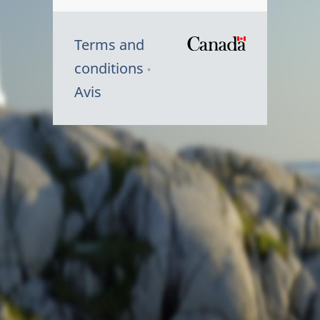
Terms and
/
conditions
Symbole
Avis
du
gouvernem
du
Canada