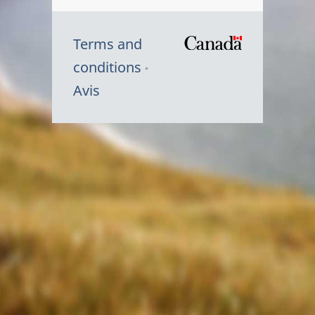
Terms and
/
conditions
Symbole
Avis
du
gouvernem
du
Canada