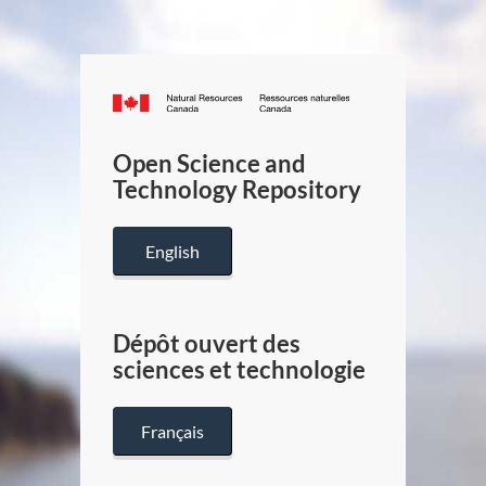
Canada.ca
/
Gouverneme
Open Science and
du
Technology Repository
Canada
English
Dépôt ouvert des
sciences et technologie
Français